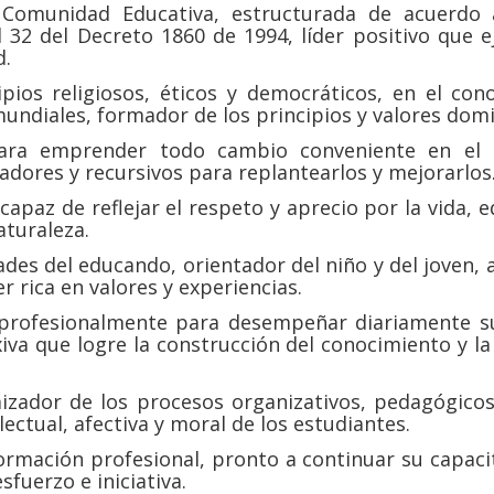
a Comunidad Educativa, estructurada de acuerdo 
al 32 del Decreto 1860 de 1994, líder positivo que e
d.
ipios religiosos, éticos y democráticos, en el co
mundiales, formador de los principios y valores dom
para emprender todo cambio conveniente en el 
dores y recursivos para replantearlos y mejorarlos
capaz de reflejar el respeto y aprecio por la vida, e
aturaleza.
ades del educando, orientador del niño y del joven, a
r rica en valores y experiencias.
 profesionalmente para desempeñar diariamente s
xiva que logre la construcción del conocimiento y la
izador de los procesos organizativos, pedagógicos 
ectual, afectiva y moral de los estudiantes.
ormación profesional, pronto a continuar su capaci
sfuerzo e iniciativa.