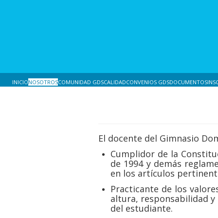
INICIO
NOSOTROS
COMUNIDAD GDS
CALIDAD
CONVENIOS GDS
DOCUMENTOS
INS
El docente del Gimnasio Dom
Cumplidor de la Constitu
de 1994 y demás reglamen
en los artículos pertinent
Practicante de los valore
altura, responsabilidad 
del estudiante.