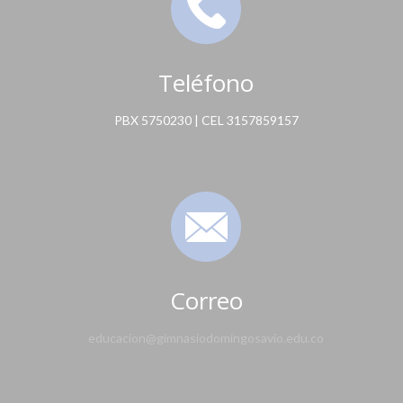
Teléfono
PBX 5750230 | CEL 3157859157
Correo
educacion@gimnasiodomingosavio.edu.co